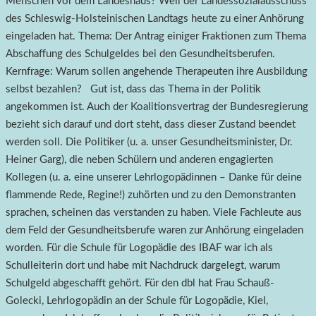
Menschen vor dem Landeshaus? Weil der Landessozialausschuss
des Schleswig-Holsteinischen Landtags heute zu einer Anhörung
eingeladen hat. Thema: Der Antrag einiger Fraktionen zum Thema
Abschaffung des Schulgeldes bei den Gesundheitsberufen.
Kernfrage: Warum sollen angehende Therapeuten ihre Ausbildung
selbst bezahlen? Gut ist, dass das Thema in der Politik
angekommen ist. Auch der Koalitionsvertrag der Bundesregierung
bezieht sich darauf und dort steht, dass dieser Zustand beendet
werden soll. Die Politiker (u. a. unser Gesundheitsminister, Dr.
Heiner Garg), die neben Schülern und anderen engagierten
Kollegen (u. a. eine unserer Lehrlogopädinnen – Danke für deine
flammende Rede, Regine!) zuhörten und zu den Demonstranten
sprachen, scheinen das verstanden zu haben. Viele Fachleute aus
dem Feld der Gesundheitsberufe waren zur Anhörung eingeladen
worden. Für die Schule für Logopädie des IBAF war ich als
Schulleiterin dort und habe mit Nachdruck dargelegt, warum
Schulgeld abgeschafft gehört. Für den dbl hat Frau Schauß-
Golecki, Lehrlogopädin an der Schule für Logopädie, Kiel,