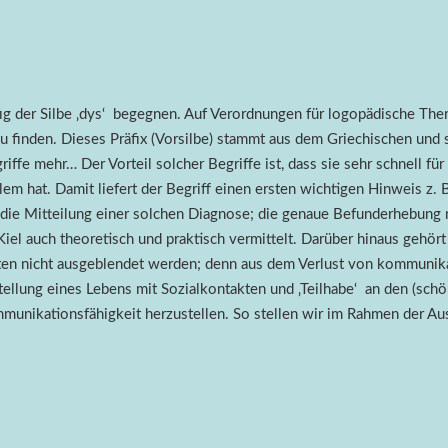
fig der Silbe ‚dys‘ begegnen. Auf Verordnungen für logopädische Ther
zu finden. Dieses Präfix (Vorsilbe) stammt aus dem Griechischen und st
fe mehr… Der Vorteil solcher Begriffe ist, dass sie sehr schnell für
em hat. Damit liefert der Begriff einen ersten wichtigen Hinweis z. B
ur die Mitteilung einer solchen Diagnose; die genaue Befunderhebung
l auch theoretisch und praktisch vermittelt. Darüber hinaus gehört 
nten nicht ausgeblendet werden; denn aus dem Verlust von kommunikati
stellung eines Lebens mit Sozialkontakten und ‚Teilhabe‘ an den (sc
munikationsfähigkeit herzustellen. So stellen wir im Rahmen der Aus