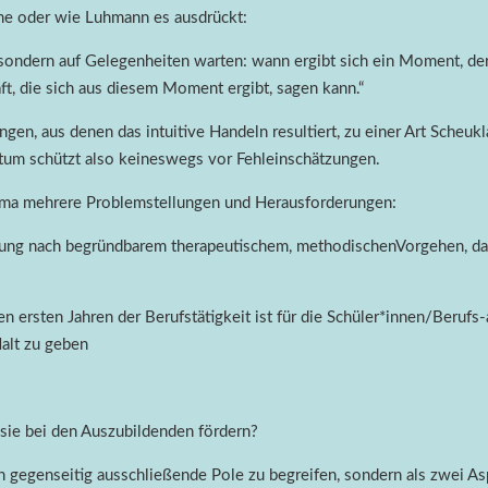
me oder wie Luhmann es ausdrückt:
, sondern auf Gelegenheiten warten: wann ergibt sich ein Moment, d
t, die sich aus diesem Moment ergibt, sagen kann.“
gen, aus denen das intuitive Handeln resultiert, zu einer Art Scheuk
ntum schützt also keineswegs vor Fehleinschätzungen.
hema mehrere Problemstellungen und Herausforderungen:
erung nach begründbarem therapeutischem, methodischenVorgehen, d
n ersten Jahren der Berufstätigkeit ist für die Schüler*innen/Berufs-
Halt zu geben
 sie bei den Auszubildenden fördern?
sich gegenseitig ausschließende Pole zu begreifen, sondern als zwei